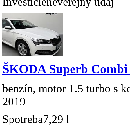
Investície
neverejný údaj
ŠKODA Superb Combi 1
benzín, motor 1.5 turbo s k
2019
Spotreba
7,29 l