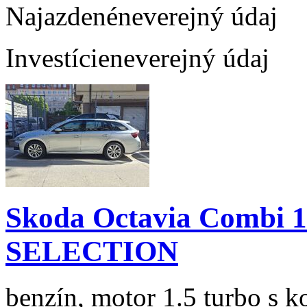
Najazdené
neverejný údaj
Investície
neverejný údaj
Skoda Octavia Combi 
SELECTION
benzín, motor 1.5 turbo s k