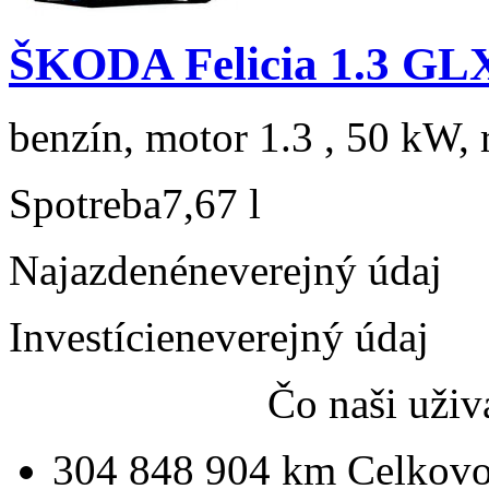
ŠKODA Felicia 1.3 GL
benzín, motor 1.3 , 50 kW, 
Spotreba
7,67 l
Najazdené
neverejný údaj
Investície
neverejný údaj
Čo naši uživ
304 848 904 km
Celkovo