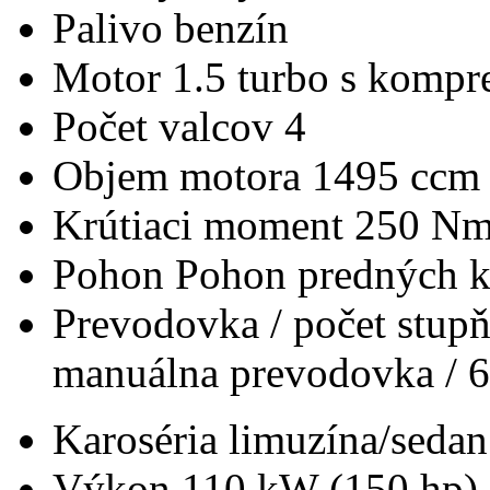
Palivo
benzín
Motor
1.5 turbo s kompr
Počet valcov
4
Objem motora
1495 ccm
Krútiaci moment
250 N
Pohon
Pohon predných k
Prevodovka / počet stup
manuálna prevodovka / 6
Karoséria
limuzína/sedan
Výkon
110 kW (150 hp)