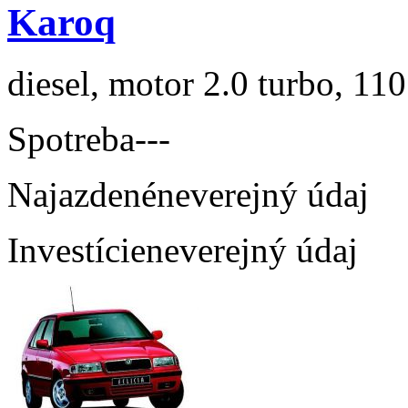
Karoq
diesel, motor 2.0 turbo, 110
Spotreba
---
Najazdené
neverejný údaj
Investície
neverejný údaj