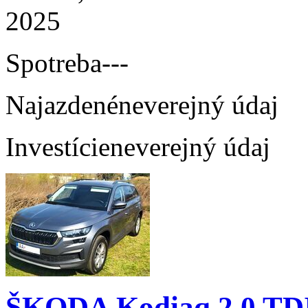
2025
Spotreba
---
Najazdené
neverejný údaj
Investície
neverejný údaj
ŠKODA Kodiaq 2.0 TD