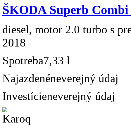
ŠKODA Superb Combi 2
diesel, motor 2.0 turbo s p
2018
Spotreba
7,33 l
Najazdené
neverejný údaj
Investície
neverejný údaj