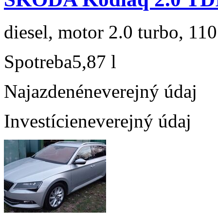
diesel, motor 2.0 turbo, 110
Spotreba
5,87 l
Najazdené
neverejný údaj
Investície
neverejný údaj