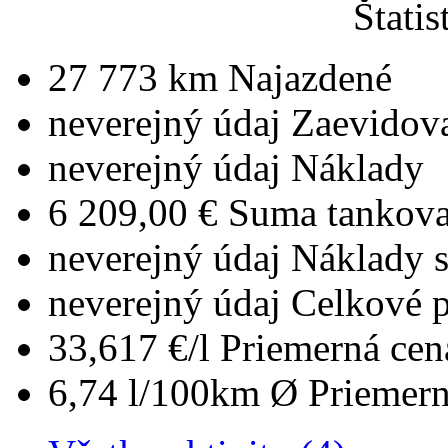
Štatis
27 773 km
Najazdené
neverejný údaj
Zaevidov
neverejný údaj
Náklady
6 209,00 €
Suma tankova
neverejný údaj
Náklady 
neverejný údaj
Celkové 
33,617 €/l
Priemerná cen
6,74 l/100km
Ø Priemern