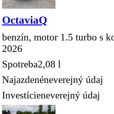
OctaviaQ
benzín, motor 1.5 turbo s k
2026
Spotreba
2,08 l
Najazdené
neverejný údaj
Investície
neverejný údaj