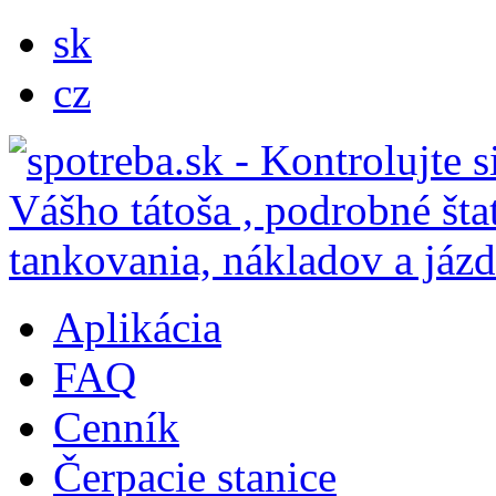
sk
cz
Aplikácia
FAQ
Cenník
Čerpacie stanice