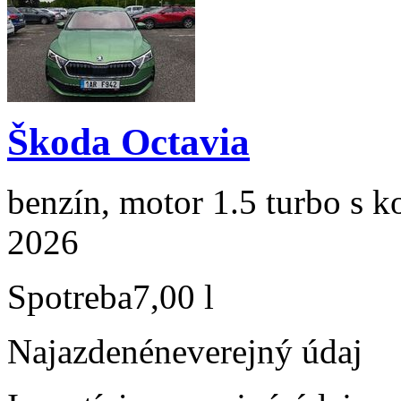
Škoda Octavia
benzín, motor 1.5 turbo s k
2026
Spotreba
7,00 l
Najazdené
neverejný údaj