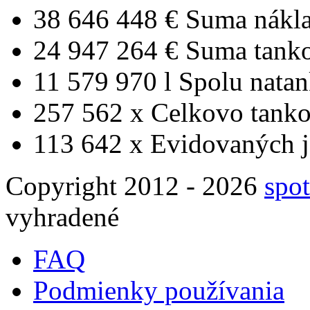
38 646 448 €
Suma nákl
24 947 264 €
Suma tank
11 579 970 l
Spolu nata
257 562 x
Celkovo tanko
113 642 x
Evidovaných j
Copyright 2012 - 2026
spot
vyhradené
FAQ
Podmienky používania