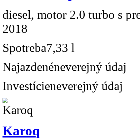
diesel, motor 2.0 turbo s p
2018
Spotreba
7,33 l
Najazdené
neverejný údaj
Investície
neverejný údaj
Karoq