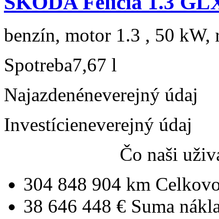
ŠKODA Felicia 1.3 GL
benzín, motor 1.3 , 50 kW, 
Spotreba
7,67 l
Najazdené
neverejný údaj
Investície
neverejný údaj
Čo naši uživ
304 848 904 km
Celkovo
38 646 448 €
Suma nákl