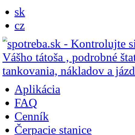
sk
cz
Aplikácia
FAQ
Cenník
Čerpacie stanice