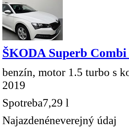
ŠKODA Superb Combi 1
benzín, motor 1.5 turbo s k
2019
Spotreba
7,29 l
Najazdené
neverejný údaj