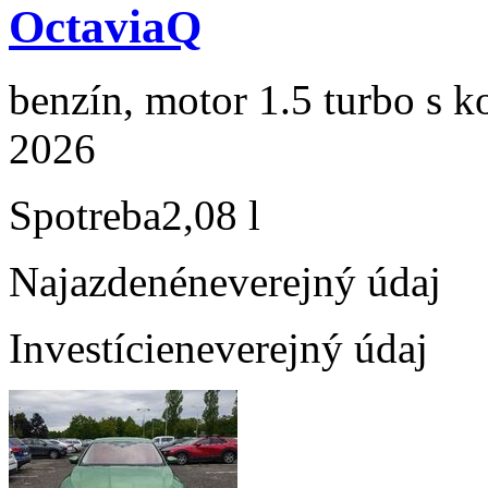
OctaviaQ
benzín, motor 1.5 turbo s k
2026
Spotreba
2,08 l
Najazdené
neverejný údaj
Investície
neverejný údaj