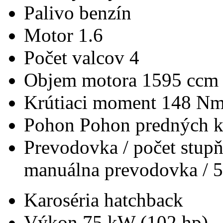
Palivo
benzín
Motor
1.6
Počet valcov
4
Objem motora
1595 ccm
Krútiaci moment
148 N
Pohon
Pohon predných k
Prevodovka / počet stup
manuálna prevodovka / 5
Karoséria
hatchback
Výkon
75 kW (102 hp)