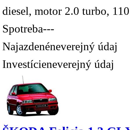
diesel, motor 2.0 turbo, 110
Spotreba
---
Najazdené
neverejný údaj
Investície
neverejný údaj