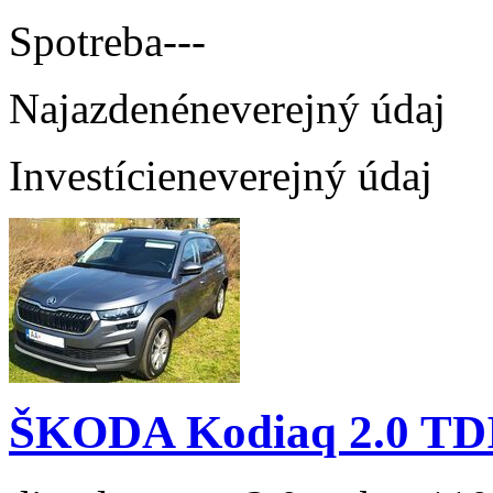
Spotreba
---
Najazdené
neverejný údaj
Investície
neverejný údaj
ŠKODA Kodiaq 2.0 TD