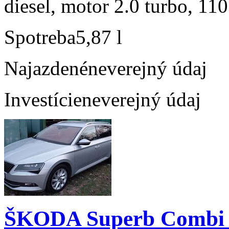
diesel, motor 2.0 turbo, 110
Spotreba
5,87 l
Najazdené
neverejný údaj
Investície
neverejný údaj
ŠKODA Superb Combi 2