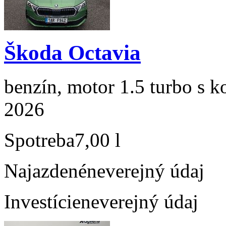
Škoda Octavia
benzín, motor 1.5 turbo s k
2026
Spotreba
7,00 l
Najazdené
neverejný údaj
Investície
neverejný údaj