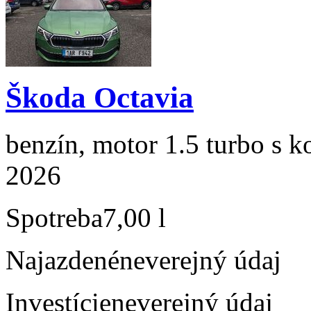
Škoda Octavia
benzín, motor 1.5 turbo s k
2026
Spotreba
7,00 l
Najazdené
neverejný údaj
Investície
neverejný údaj