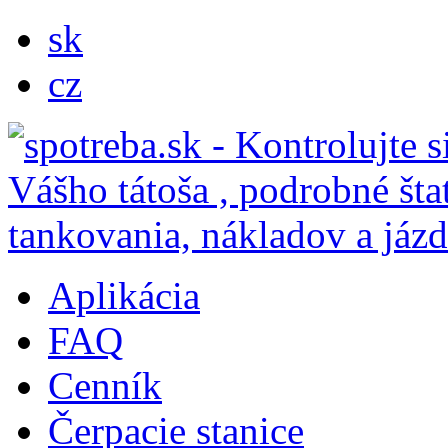
sk
cz
Aplikácia
FAQ
Cenník
Čerpacie stanice