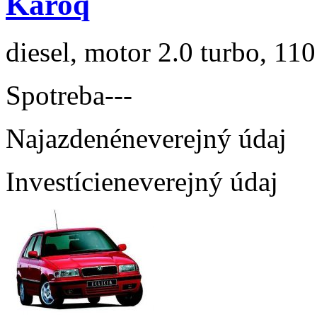
Karoq
diesel, motor 2.0 turbo, 110
Spotreba
---
Najazdené
neverejný údaj
Investície
neverejný údaj