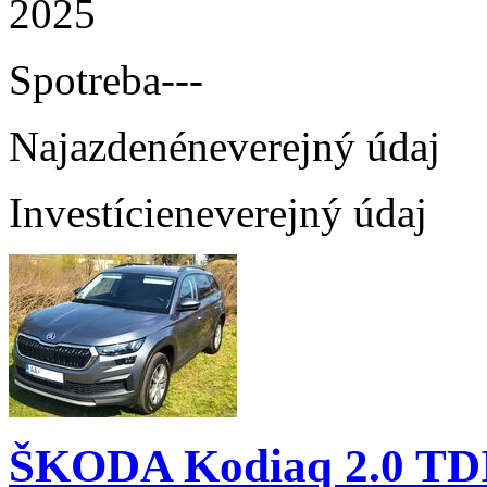
2025
Spotreba
---
Najazdené
neverejný údaj
Investície
neverejný údaj
ŠKODA Kodiaq 2.0 TD