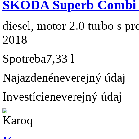
ŠKODA Superb Combi 2
diesel, motor 2.0 turbo s p
2018
Spotreba
7,33 l
Najazdené
neverejný údaj
Investície
neverejný údaj