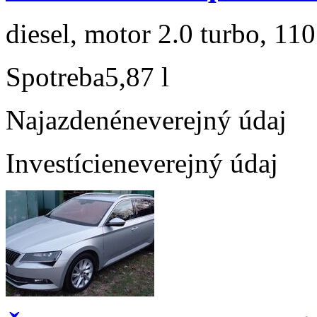
diesel, motor 2.0 turbo, 110
Spotreba
5,87 l
Najazdené
neverejný údaj
Investície
neverejný údaj