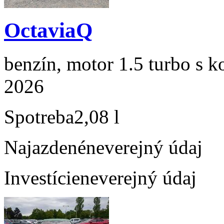
OctaviaQ
benzín, motor 1.5 turbo s k
2026
Spotreba
2,08 l
Najazdené
neverejný údaj
Investície
neverejný údaj