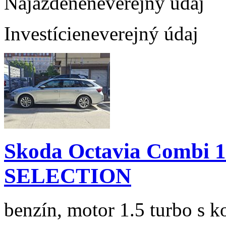
Najazdené
neverejný údaj
Investície
neverejný údaj
Skoda Octavia Combi 
SELECTION
benzín, motor 1.5 turbo s k