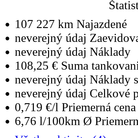
Štatis
107 227 km
Najazdené
neverejný údaj
Zaevidov
neverejný údaj
Náklady
108,25 €
Suma tankovan
neverejný údaj
Náklady 
neverejný údaj
Celkové 
0,719 €/l
Priemerná cena 
6,76 l/100km
Ø Priemern