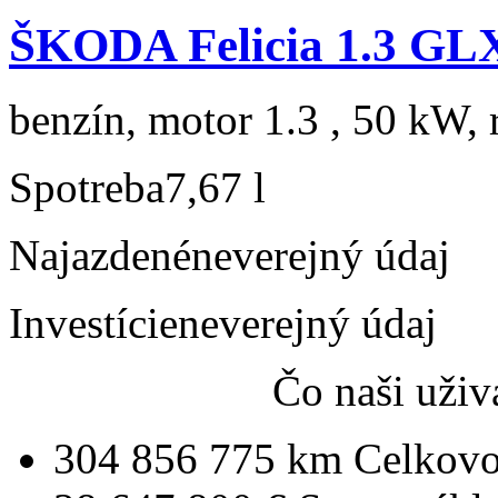
ŠKODA Felicia 1.3 GL
benzín, motor 1.3 , 50 kW, 
Spotreba
7,67 l
Najazdené
neverejný údaj
Investície
neverejný údaj
Čo naši uživ
304 856 775 km
Celkovo