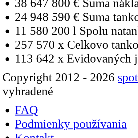
38 647 800 €
Suma nákl
24 948 590 €
Suma tank
11 580 200 l
Spolu nata
257 570 x
Celkovo tanko
113 642 x
Evidovaných j
Copyright 2012 - 2026
spot
vyhradené
FAQ
Podmienky používania
Kontakt