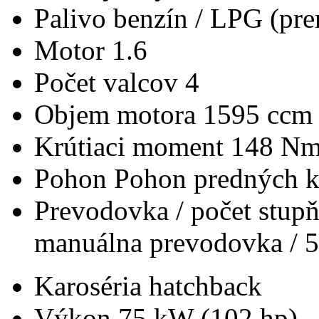
Palivo
benzín / LPG (pre
Motor
1.6
Počet valcov
4
Objem motora
1595 ccm
Krútiaci moment
148 N
Pohon
Pohon predných k
Prevodovka / počet stup
manuálna prevodovka / 5
Karoséria
hatchback
Výkon
75 kW (102 hp)