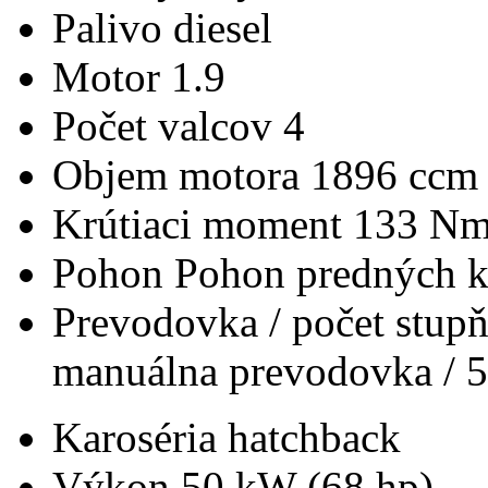
Palivo
diesel
Motor
1.9
Počet valcov
4
Objem motora
1896 ccm
Krútiaci moment
133 N
Pohon
Pohon predných k
Prevodovka / počet stup
manuálna prevodovka / 5
Karoséria
hatchback
Výkon
50 kW (68 hp)