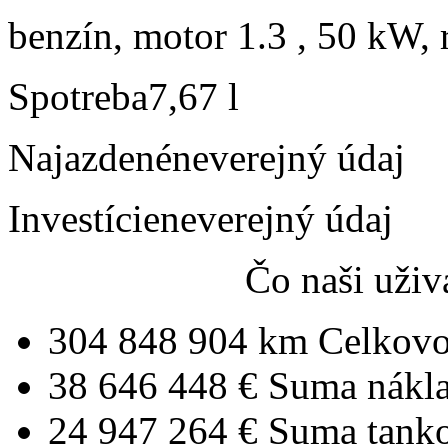
benzín, motor 1.3 , 50 kW, 
Spotreba
7,67 l
Najazdené
neverejný údaj
Investície
neverejný údaj
Čo naši uživ
304 848 904 km
Celkovo
38 646 448 €
Suma nákl
24 947 264 €
Suma tank