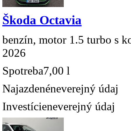
Škoda Octavia
benzín, motor 1.5 turbo s k
2026
Spotreba
7,00 l
Najazdené
neverejný údaj
Investície
neverejný údaj