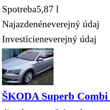
Spotreba
5,87 l
Najazdené
neverejný údaj
Investície
neverejný údaj
ŠKODA Superb Combi 2