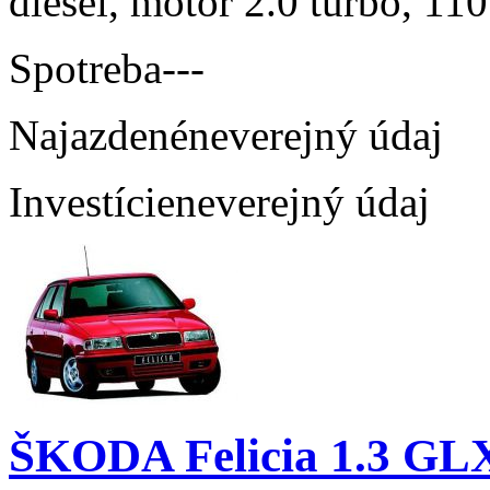
diesel, motor 2.0 turbo, 110
Spotreba
---
Najazdené
neverejný údaj
Investície
neverejný údaj
ŠKODA Felicia 1.3 GL