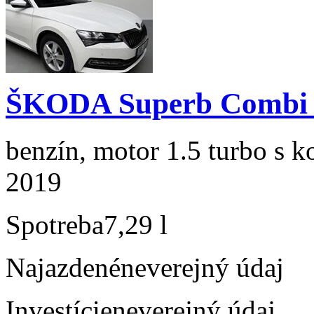
ŠKODA Superb Combi 1
benzín, motor 1.5 turbo s k
2019
Spotreba
7,29 l
Najazdené
neverejný údaj
Investície
neverejný údaj