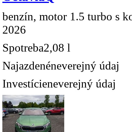
benzín, motor 1.5 turbo s k
2026
Spotreba
2,08 l
Najazdené
neverejný údaj
Investície
neverejný údaj