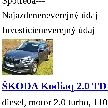
Spotreba
---
Najazdené
neverejný údaj
Investície
neverejný údaj
ŠKODA Kodiaq 2.0 TD
diesel, motor 2.0 turbo, 110