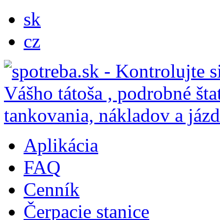
sk
cz
Aplikácia
FAQ
Cenník
Čerpacie stanice