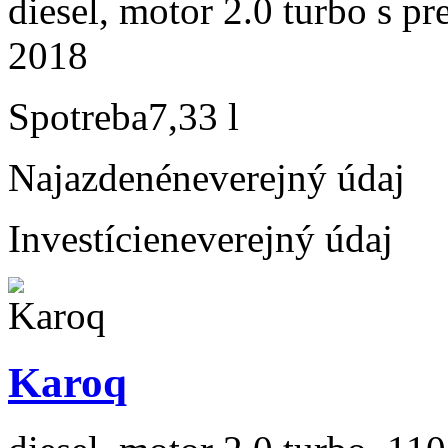
diesel, motor 2.0 turbo s p
2018
Spotreba
7,33 l
Najazdené
neverejný údaj
Investície
neverejný údaj
Karoq