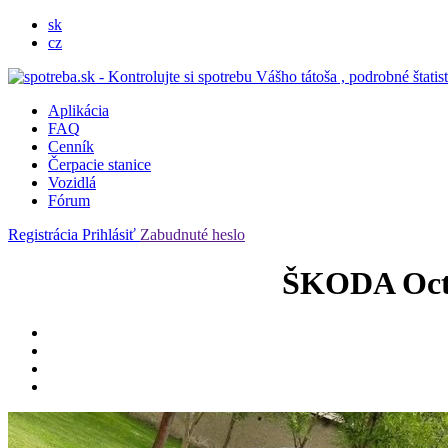
sk
cz
Aplikácia
FAQ
Cenník
Čerpacie stanice
Vozidlá
Fórum
Registrácia
Prihlásiť
Zabudnuté heslo
ŠKODA Octa