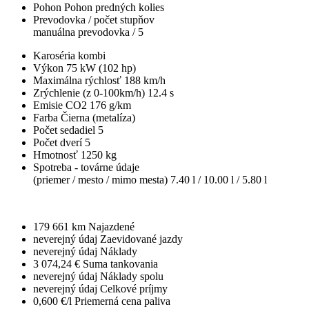
Pohon
Pohon predných kolies
Prevodovka / počet stupňov
manuálna prevodovka / 5
Karoséria
kombi
Výkon
75 kW (102 hp)
Maximálna rýchlosť
188 km/h
Zrýchlenie (z 0-100km/h)
12.4 s
Emisie CO2
176 g/km
Farba
Čierna (metalíza)
Počet sedadiel
5
Počet dverí
5
Hmotnosť
1250 kg
Spotreba - továrne údaje
(priemer / mesto / mimo mesta)
7.40 l / 10.00 l / 5.80 l
179 661 km
Najazdené
neverejný údaj
Zaevidované jazdy
neverejný údaj
Náklady
3 074,24 €
Suma tankovania
neverejný údaj
Náklady spolu
neverejný údaj
Celkové príjmy
0,600 €/l
Priemerná cena paliva