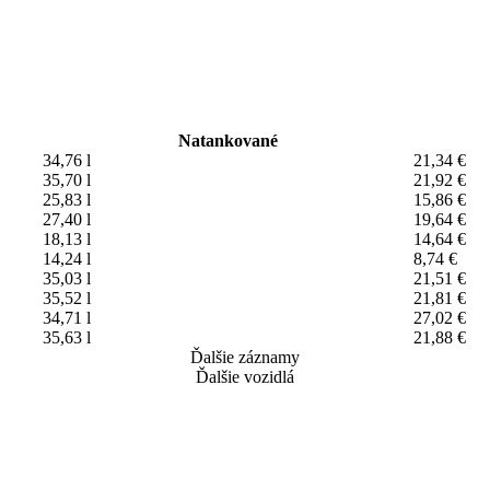
Natankované
34,76 l
21,34 €
35,70 l
21,92 €
25,83 l
15,86 €
27,40 l
19,64 €
18,13 l
14,64 €
14,24 l
8,74 €
35,03 l
21,51 €
35,52 l
21,81 €
34,71 l
27,02 €
35,63 l
21,88 €
Ďalšie záznamy
Ďalšie vozidlá