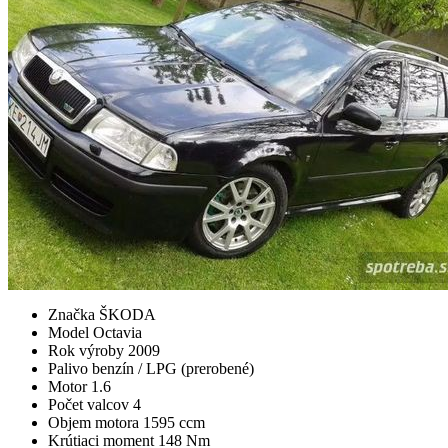
Značka
ŠKODA
Model
Octavia
Rok výroby
2009
Palivo
benzín / LPG (prerobené)
Motor
1.6
Počet valcov
4
Objem motora
1595 ccm
Krútiaci moment
148 Nm