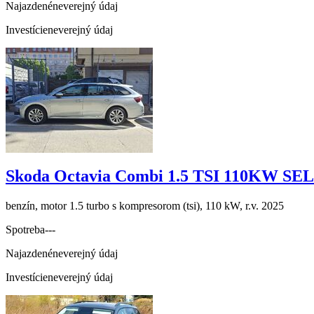
Najazdené
neverejný údaj
Investície
neverejný údaj
Skoda Octavia Combi 1.5 TSI 110KW S
benzín, motor 1.5 turbo s kompresorom (tsi), 110 kW, r.v. 2025
Spotreba
---
Najazdené
neverejný údaj
Investície
neverejný údaj