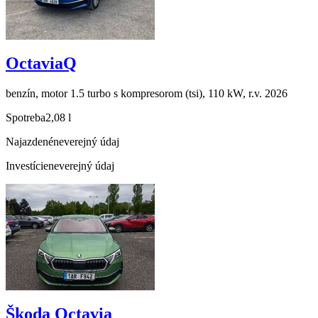
OctaviaQ
benzín, motor 1.5 turbo s kompresorom (tsi), 110 kW, r.v. 2026
Spotreba
2,08 l
Najazdené
neverejný údaj
Investície
neverejný údaj
Škoda Octavia