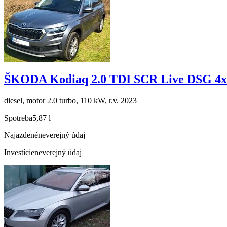
ŠKODA Kodiaq 2.0 TDI SCR Live DSG 4x
diesel, motor 2.0 turbo, 110 kW, r.v. 2023
Spotreba
5,87 l
Najazdené
neverejný údaj
Investície
neverejný údaj