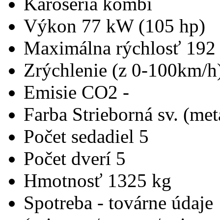
Karoséria
kombi
Výkon
77 kW (105 hp)
Maximálna rýchlosť
192
Zrýchlenie (z 0-100km/h
Emisie CO2
-
Farba
Strieborná sv. (met
Počet sedadiel
5
Počet dverí
5
Hmotnosť
1325 kg
Spotreba - továrne údaje