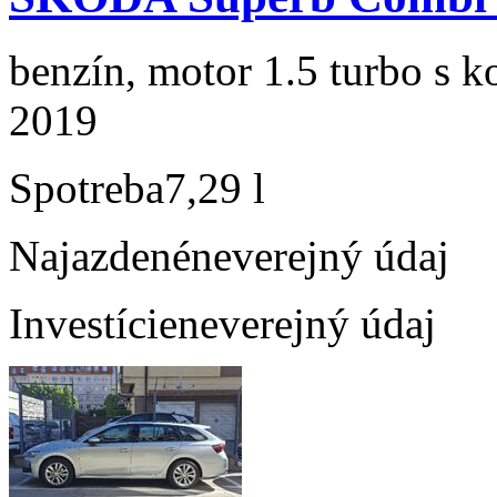
benzín, motor 1.5 turbo s k
2019
Spotreba
7,29 l
Najazdené
neverejný údaj
Investície
neverejný údaj