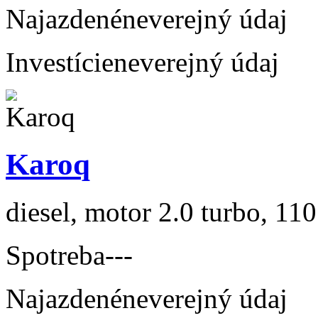
Najazdené
neverejný údaj
Investície
neverejný údaj
Karoq
diesel, motor 2.0 turbo, 110
Spotreba
---
Najazdené
neverejný údaj