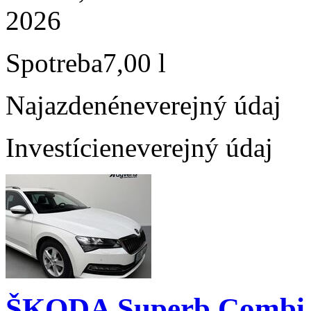
2026
Spotreba
7,00 l
Najazdené
neverejný údaj
Investície
neverejný údaj
ŠKODA Superb Combi 1