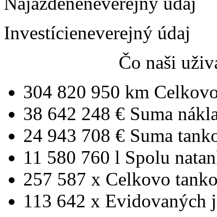
Najazdené
neverejný údaj
Investície
neverejný údaj
Čo naši uživ
304 820 950 km
Celkovo
38 642 248 €
Suma nákl
24 943 708 €
Suma tank
11 580 760 l
Spolu nata
257 587 x
Celkovo tanko
113 642 x
Evidovaných j