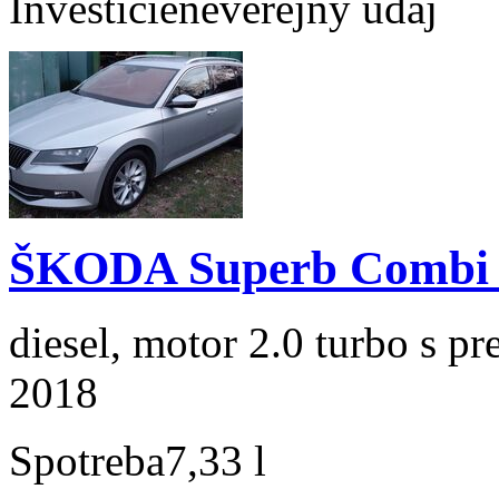
Investície
neverejný údaj
ŠKODA Superb Combi 2
diesel, motor 2.0 turbo s p
2018
Spotreba
7,33 l