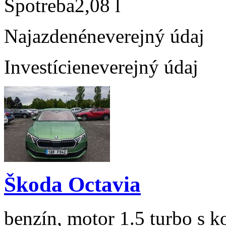
Spotreba
2,08 l
Najazdené
neverejný údaj
Investície
neverejný údaj
Škoda Octavia
benzín, motor 1.5 turbo s k