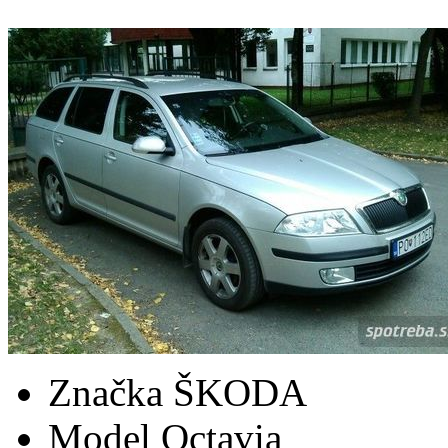
Značka
ŠKODA
Model
Octavia