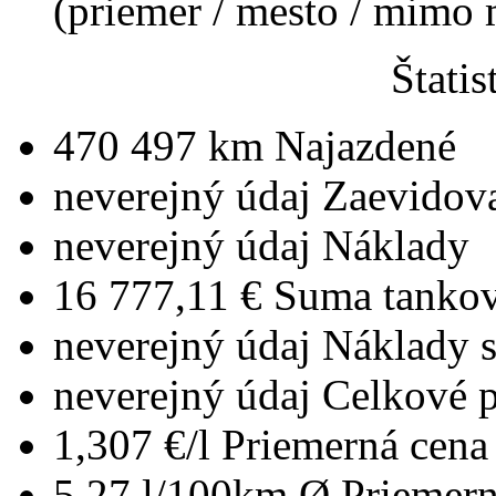
(priemer / mesto / mimo
Štatis
470 497 km
Najazdené
neverejný údaj
Zaevidov
neverejný údaj
Náklady
16 777,11 €
Suma tankov
neverejný údaj
Náklady 
neverejný údaj
Celkové 
1,307 €/l
Priemerná cena 
5,27 l/100km
Ø Priemern