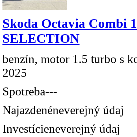
Skoda Octavia Combi 
SELECTION
benzín, motor 1.5 turbo s k
2025
Spotreba
---
Najazdené
neverejný údaj
Investície
neverejný údaj