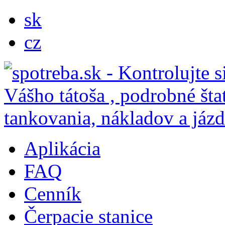
sk
cz
Aplikácia
FAQ
Cenník
Čerpacie stanice