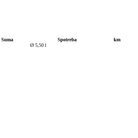
Suma
Spotreba
km
Ø 5,50 l