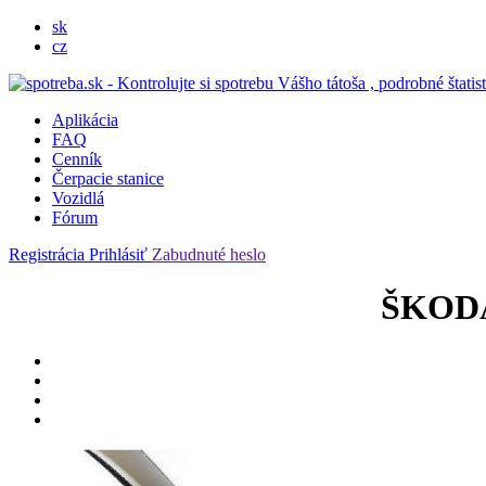
sk
cz
Aplikácia
FAQ
Cenník
Čerpacie stanice
Vozidlá
Fórum
Registrácia
Prihlásiť
Zabudnuté heslo
ŠKODA 