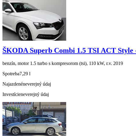
ŠKODA Superb Combi 1.5 TSI ACT Style 
benzín, motor 1.5 turbo s kompresorom (tsi), 110 kW, r.v. 2019
Spotreba
7,29 l
Najazdené
neverejný údaj
Investície
neverejný údaj