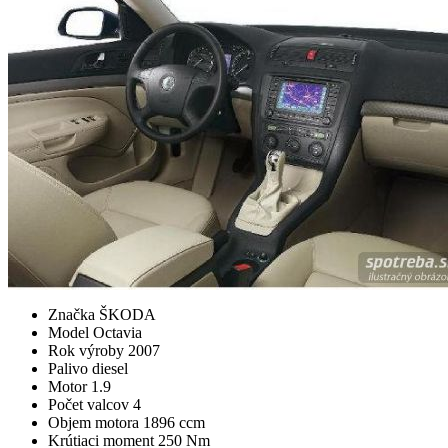
Značka
ŠKODA
Model
Octavia
Rok výroby
2007
Palivo
diesel
Motor
1.9
Počet valcov
4
Objem motora
1896 ccm
Krútiaci moment
250 Nm