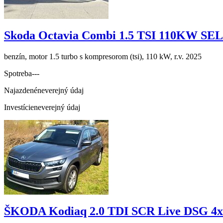
Skoda Octavia Combi 1.5 TSI 110KW S
benzín, motor 1.5 turbo s kompresorom (tsi), 110 kW, r.v. 2025
Spotreba
---
Najazdené
neverejný údaj
Investície
neverejný údaj
ŠKODA Kodiaq 2.0 TDI SCR Live DSG 4x