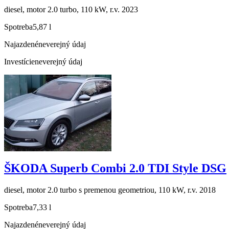
diesel, motor 2.0 turbo, 110 kW, r.v. 2023
Spotreba
5,87 l
Najazdené
neverejný údaj
Investície
neverejný údaj
ŠKODA Superb Combi 2.0 TDI Style DSG
diesel, motor 2.0 turbo s premenou geometriou, 110 kW, r.v. 2018
Spotreba
7,33 l
Najazdené
neverejný údaj