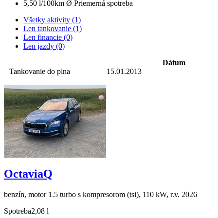
5,50 l/100km
Ø Priemerná spotreba
Všetky aktivity (1)
Len tankovanie (1)
Len financie (0)
Len jazdy (0)
Dátum
Tankovanie do plna
15.01.2013
OctaviaQ
benzín, motor 1.5 turbo s kompresorom (tsi), 110 kW, r.v. 2026
Spotreba
2,08 l