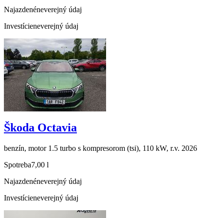
Najazdené
neverejný údaj
Investície
neverejný údaj
Škoda Octavia
benzín, motor 1.5 turbo s kompresorom (tsi), 110 kW, r.v. 2026
Spotreba
7,00 l
Najazdené
neverejný údaj
Investície
neverejný údaj