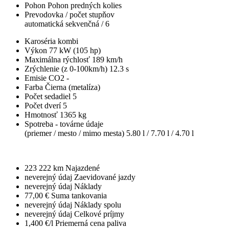
Pohon
Pohon predných kolies
Prevodovka / počet stupňov
automatická sekvenčná / 6
Karoséria
kombi
Výkon
77 kW (105 hp)
Maximálna rýchlosť
189 km/h
Zrýchlenie (z 0-100km/h)
12.3 s
Emisie CO2
-
Farba
Čierna (metalíza)
Počet sedadiel
5
Počet dverí
5
Hmotnosť
1365 kg
Spotreba - továrne údaje
(priemer / mesto / mimo mesta)
5.80 l / 7.70 l / 4.70 l
223 222 km
Najazdené
neverejný údaj
Zaevidované jazdy
neverejný údaj
Náklady
77,00 €
Suma tankovania
neverejný údaj
Náklady spolu
neverejný údaj
Celkové príjmy
1,400 €/l
Priemerná cena paliva