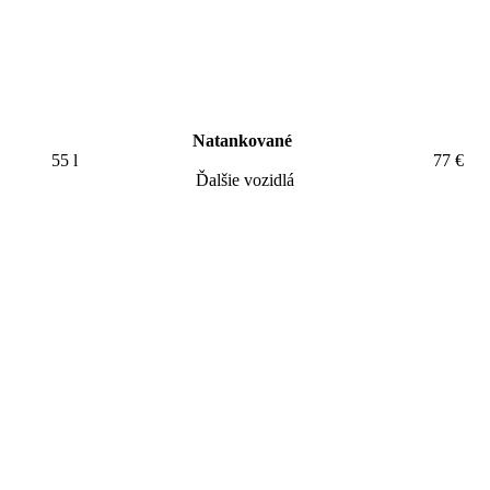
Natankované
55 l
77 €
Ďalšie vozidlá