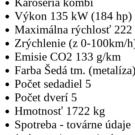
Karoséria
kombi
Výkon
135 kW (184 hp)
Maximálna rýchlosť
222
Zrýchlenie (z 0-100km/h
Emisie CO2
133 g/km
Farba
Šedá tm. (metalíza
Počet sedadiel
5
Počet dverí
5
Hmotnosť
1722 kg
Spotreba - továrne údaje