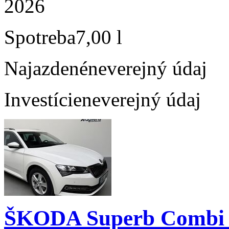
2026
Spotreba
7,00 l
Najazdené
neverejný údaj
Investície
neverejný údaj
ŠKODA Superb Combi 1