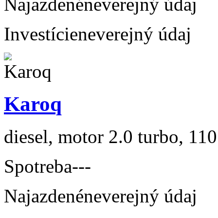
Najazdené
neverejný údaj
Investície
neverejný údaj
Karoq
diesel, motor 2.0 turbo, 110
Spotreba
---
Najazdené
neverejný údaj