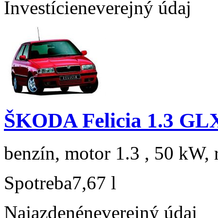
Investície
neverejný údaj
ŠKODA Felicia 1.3 GL
benzín, motor 1.3 , 50 kW, 
Spotreba
7,67 l
Najazdené
neverejný údaj