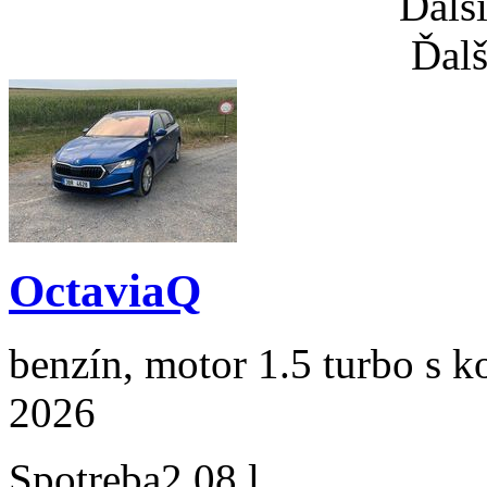
Ďalš
Ďalš
OctaviaQ
benzín, motor 1.5 turbo s k
2026
Spotreba
2,08 l