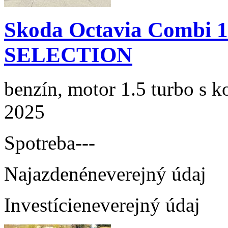
Skoda Octavia Combi 
SELECTION
benzín, motor 1.5 turbo s k
2025
Spotreba
---
Najazdené
neverejný údaj
Investície
neverejný údaj