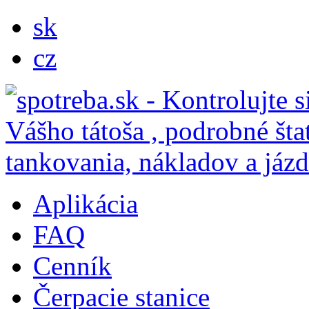
sk
cz
Aplikácia
FAQ
Cenník
Čerpacie stanice