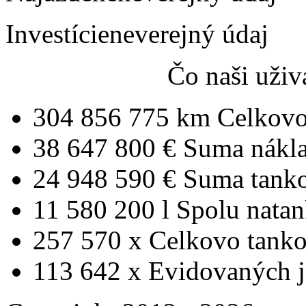
Investície
neverejný údaj
Čo naši uživ
304 856 775 km
Celkovo
38 647 800 €
Suma nákl
24 948 590 €
Suma tank
11 580 200 l
Spolu nata
257 570 x
Celkovo tanko
113 642 x
Evidovaných j