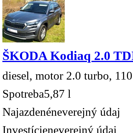
ŠKODA Kodiaq 2.0 TD
diesel, motor 2.0 turbo, 110
Spotreba
5,87 l
Najazdené
neverejný údaj
Investície
neverejný údaj