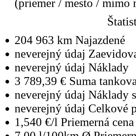
(priemer / mesto / mimo
Štatis
204 963 km
Najazdené
neverejný údaj
Zaevidov
neverejný údaj
Náklady
3 789,39 €
Suma tankova
neverejný údaj
Náklady 
neverejný údaj
Celkové 
1,540 €/l
Priemerná cena 
7,00 l/100km
Ø Priemern