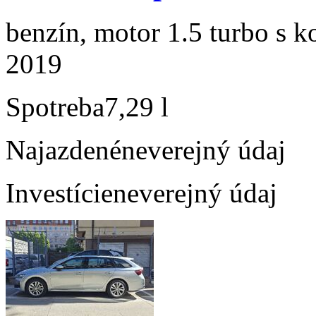
benzín, motor 1.5 turbo s k
2019
Spotreba
7,29 l
Najazdené
neverejný údaj
Investície
neverejný údaj