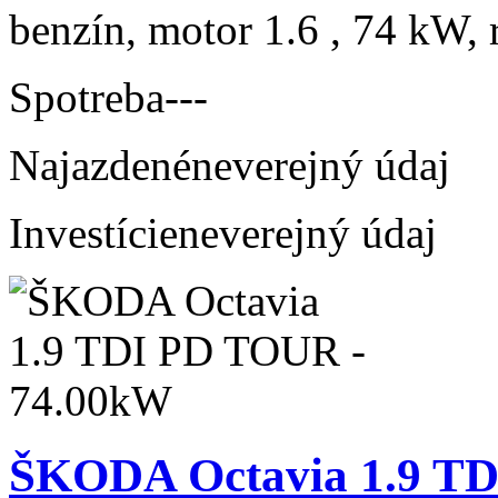
benzín, motor 1.6 , 74 kW, 
Spotreba
---
Najazdené
neverejný údaj
Investície
neverejný údaj
ŠKODA Octavia 1.9 T