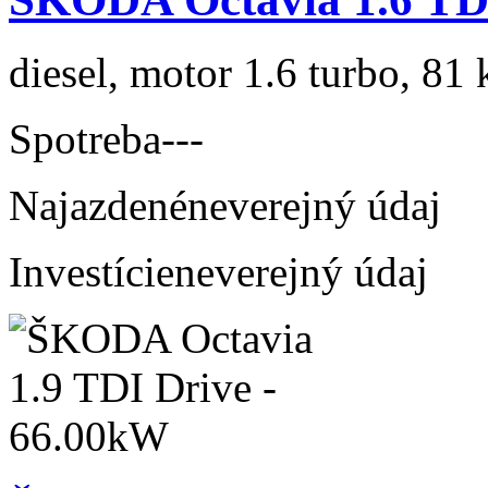
diesel, motor 1.6 turbo, 81 
Spotreba
---
Najazdené
neverejný údaj
Investície
neverejný údaj