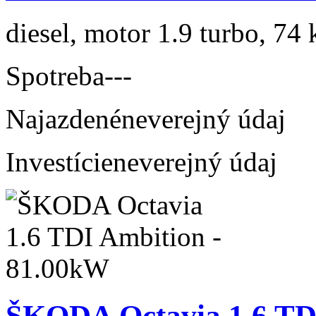
diesel, motor 1.9 turbo, 74 
Spotreba
---
Najazdené
neverejný údaj
Investície
neverejný údaj
ŠKODA Octavia 1.6 TD