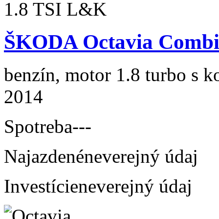
ŠKODA Octavia Combi
benzín, motor 1.8 turbo s k
2014
Spotreba
---
Najazdené
neverejný údaj
Investície
neverejný údaj