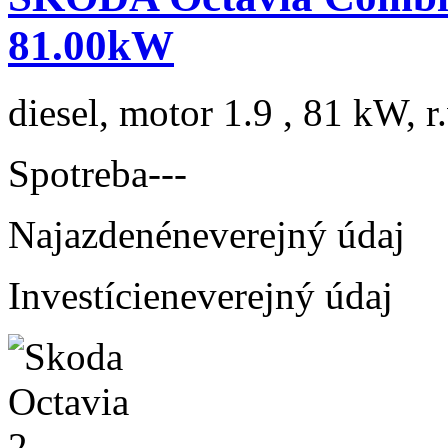
81.00kW
diesel, motor 1.9 , 81 kW, r
Spotreba
---
Najazdené
neverejný údaj
Investície
neverejný údaj