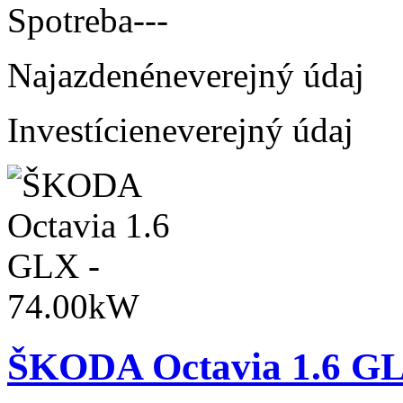
Spotreba
---
Najazdené
neverejný údaj
Investície
neverejný údaj
ŠKODA Octavia 1.6 GL