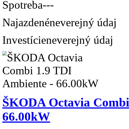
Spotreba
---
Najazdené
neverejný údaj
Investície
neverejný údaj
ŠKODA Octavia Combi 
66.00kW