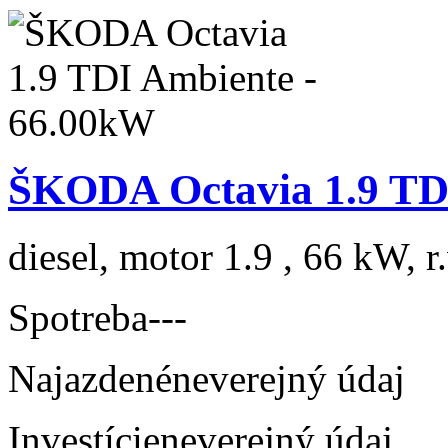
ŠKODA Octavia 1.9 TD
diesel, motor 1.9 , 66 kW, r
Spotreba
---
Najazdené
neverejný údaj
Investície
neverejný údaj