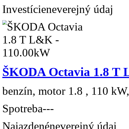
Investície
neverejný údaj
ŠKODA Octavia 1.8 T 
benzín, motor 1.8 , 110 kW,
Spotreba
---
Najazdené
neverejný údaj