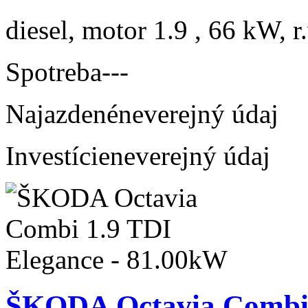
diesel, motor 1.9 , 66 kW, r
Spotreba
---
Najazdené
neverejný údaj
Investície
neverejný údaj
ŠKODA Octavia Combi 1