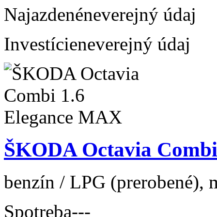
Najazdené
neverejný údaj
Investície
neverejný údaj
ŠKODA Octavia Combi
benzín / LPG (prerobené), m
Spotreba
---