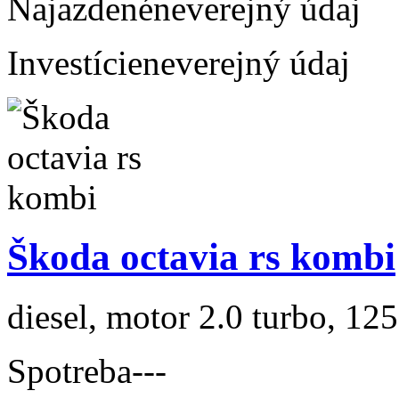
Najazdené
neverejný údaj
Investície
neverejný údaj
Škoda octavia rs kombi
diesel, motor 2.0 turbo, 125
Spotreba
---