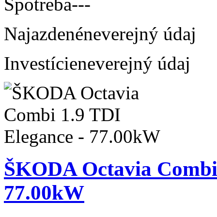
Spotreba
---
Najazdené
neverejný údaj
Investície
neverejný údaj
ŠKODA Octavia Combi 1
77.00kW