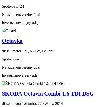
Spotreba
5,72 l
Najazdené
neverejný údaj
Investície
neverejný údaj
Octavka
diesel, motor 1.9 , 66 kW, r.v. 1997
Spotreba
---
Najazdené
neverejný údaj
Investície
neverejný údaj
ŠKODA Octavia Combi 1.6 TDI DSG
diesel, motor 1.6 turbo, 77 kW, r.v. 2014