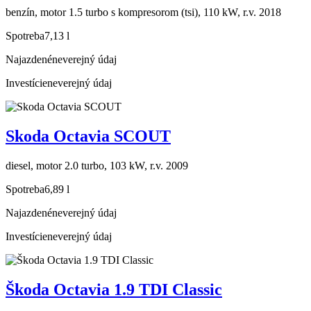
benzín, motor 1.5 turbo s kompresorom (tsi), 110 kW, r.v. 2018
Spotreba
7,13 l
Najazdené
neverejný údaj
Investície
neverejný údaj
Skoda Octavia SCOUT
diesel, motor 2.0 turbo, 103 kW, r.v. 2009
Spotreba
6,89 l
Najazdené
neverejný údaj
Investície
neverejný údaj
Škoda Octavia 1.9 TDI Classic