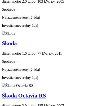
diesel, motor 2.0 turbo, 103 kW, r.v. 2005
Spotreba
---
Najazdené
neverejný údaj
Investície
neverejný údaj
Skoda
diesel, motor 1.6 turbo, 77 kW, r.v. 2011
Spotreba
---
Najazdené
neverejný údaj
Investície
neverejný údaj
Škoda Octavia RS
diesel, motor 2.0 turbo, 125 kW, r.v. 2007