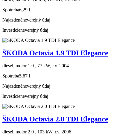
Spotreba
6,29 l
Najazdené
neverejný údaj
Investície
neverejný údaj
ŠKODA Octavia 1.9 TDI Elegance
diesel, motor 1.9 , 77 kW, r.v. 2004
Spotreba
5,67 l
Najazdené
neverejný údaj
Investície
neverejný údaj
ŠKODA Octavia 2.0 TDI Elegance
diesel, motor 2.0 , 103 kW, r.v. 2006