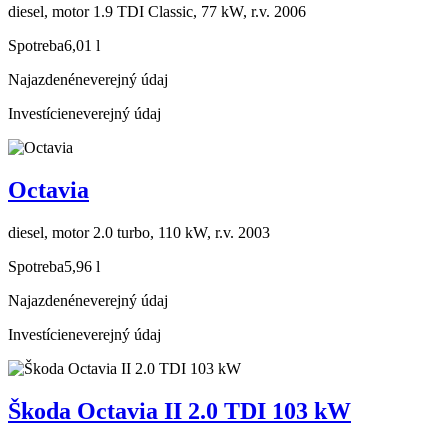
diesel, motor 1.9 TDI Classic, 77 kW, r.v. 2006
Spotreba
6,01 l
Najazdené
neverejný údaj
Investície
neverejný údaj
Octavia
diesel, motor 2.0 turbo, 110 kW, r.v. 2003
Spotreba
5,96 l
Najazdené
neverejný údaj
Investície
neverejný údaj
Škoda Octavia II 2.0 TDI 103 kW