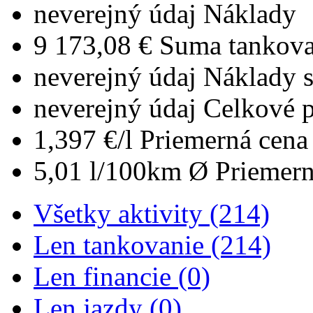
neverejný údaj
Náklady
9 173,08 €
Suma tankova
neverejný údaj
Náklady 
neverejný údaj
Celkové 
1,397 €/l
Priemerná cena 
5,01 l/100km
Ø Priemern
Všetky aktivity (214)
Len tankovanie (214)
Len financie (0)
Len jazdy (0)