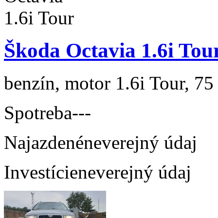
Škoda Octavia 1.6i Tou
benzín, motor 1.6i Tour, 75
Spotreba
---
Najazdené
neverejný údaj
Investície
neverejný údaj