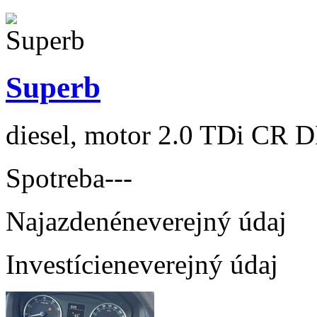
Superb
diesel, motor 2.0 TDi CR D
Spotreba
---
Najazdené
neverejný údaj
Investície
neverejný údaj