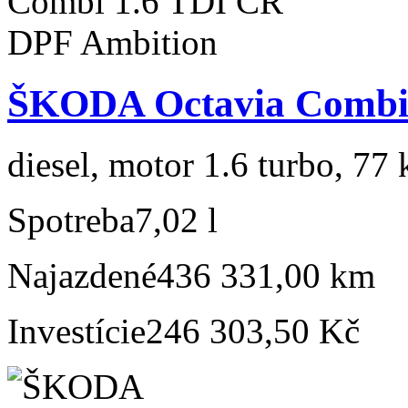
ŠKODA Octavia Combi 
diesel, motor 1.6 turbo, 77 
Spotreba
7,02 l
Najazdené
436 331,00 km
Investície
246 303,50 Kč