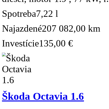
Spotreba
7,22 l
Najazdené
207 082,00 km
Investície
135,00 €
Škoda Octavia 1.6