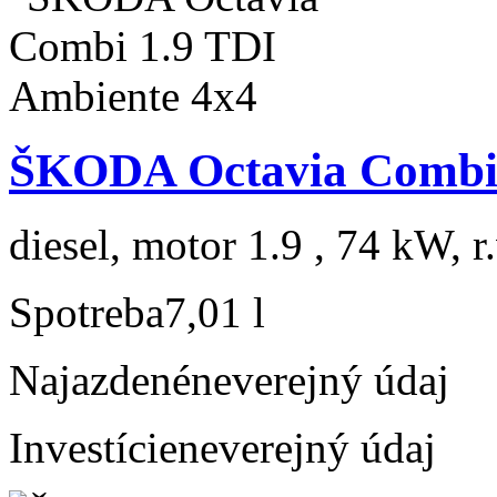
ŠKODA Octavia Combi 
diesel, motor 1.9 , 74 kW, r
Spotreba
7,01 l
Najazdené
neverejný údaj
Investície
neverejný údaj