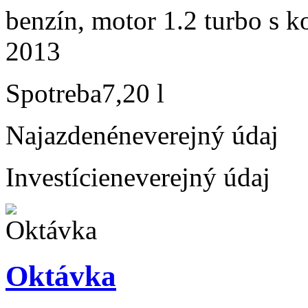
benzín, motor 1.2 turbo s k
2013
Spotreba
7,20 l
Najazdené
neverejný údaj
Investície
neverejný údaj
Oktávka