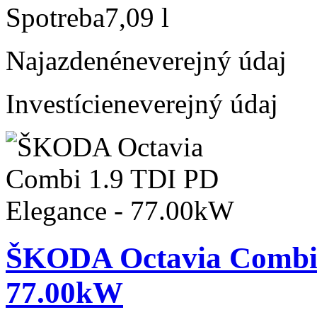
Spotreba
7,09 l
Najazdené
neverejný údaj
Investície
neverejný údaj
ŠKODA Octavia Combi 
77.00kW