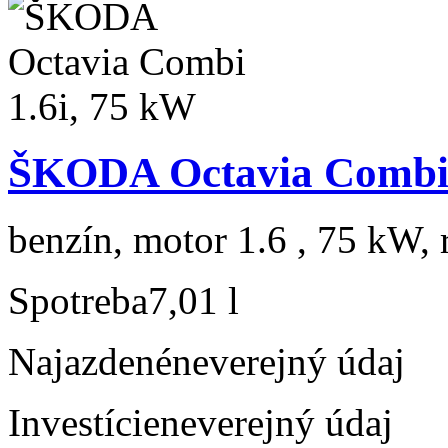
ŠKODA Octavia Combi 
benzín, motor 1.6 , 75 kW, 
Spotreba
7,01 l
Najazdené
neverejný údaj
Investície
neverejný údaj