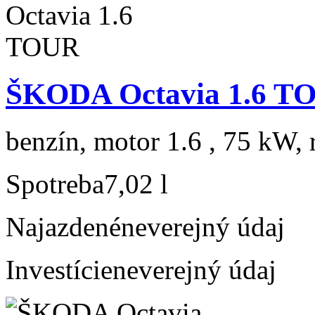
ŠKODA Octavia 1.6 T
benzín, motor 1.6 , 75 kW, 
Spotreba
7,02 l
Najazdené
neverejný údaj
Investície
neverejný údaj