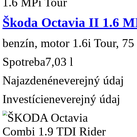
Škoda Octavia II 1.6 M
benzín, motor 1.6i Tour, 75
Spotreba
7,03 l
Najazdené
neverejný údaj
Investície
neverejný údaj