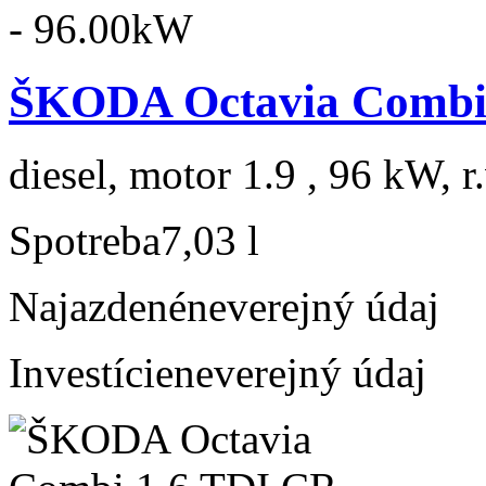
ŠKODA Octavia Combi 
diesel, motor 1.9 , 96 kW, r
Spotreba
7,03 l
Najazdené
neverejný údaj
Investície
neverejný údaj