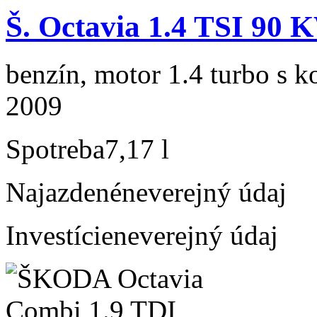
Š. Octavia 1.4 TSI 90 
benzín, motor 1.4 turbo s k
2009
Spotreba
7,17 l
Najazdené
neverejný údaj
Investície
neverejný údaj