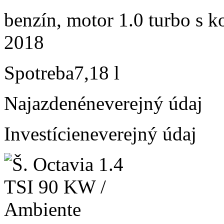
benzín, motor 1.0 turbo s k
2018
Spotreba
7,18 l
Najazdené
neverejný údaj
Investície
neverejný údaj