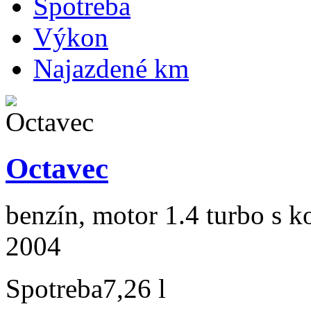
Spotreba
Výkon
Najazdené km
Octavec
benzín, motor 1.4 turbo s k
2004
Spotreba
7,26 l