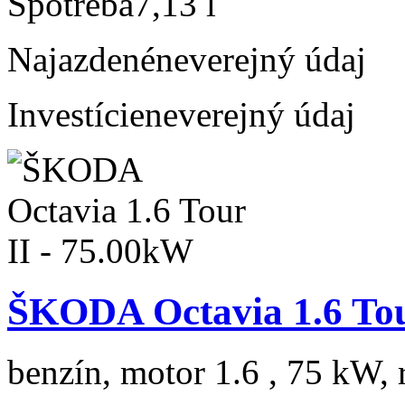
Spotreba
7,13 l
Najazdené
neverejný údaj
Investície
neverejný údaj
ŠKODA Octavia 1.6 Tou
benzín, motor 1.6 , 75 kW, 