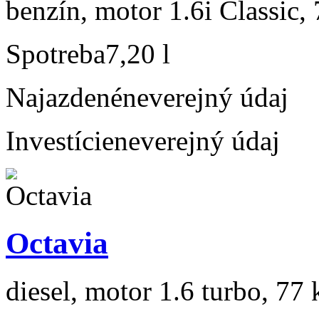
benzín, motor 1.6i Classic,
Spotreba
7,20 l
Najazdené
neverejný údaj
Investície
neverejný údaj
Octavia
diesel, motor 1.6 turbo, 77 