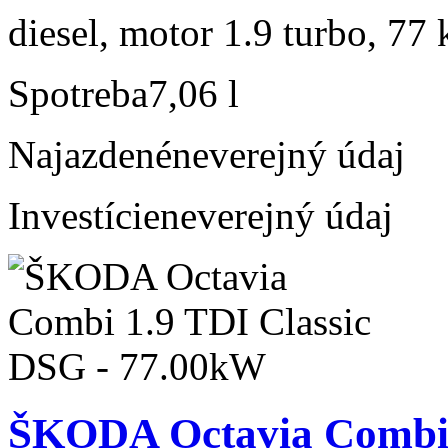
diesel, motor 1.9 turbo, 77 
Spotreba
7,06 l
Najazdené
neverejný údaj
Investície
neverejný údaj
ŠKODA Octavia Combi 1