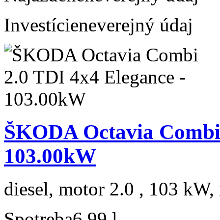
Investície
neverejný údaj
ŠKODA Octavia Combi 2
103.00kW
diesel, motor 2.0 , 103 kW, 
Spotreba
6,99 l