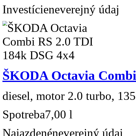
Investície
neverejný údaj
ŠKODA Octavia Combi 
diesel, motor 2.0 turbo, 135
Spotreba
7,00 l
Najazdené
neverejný údaj