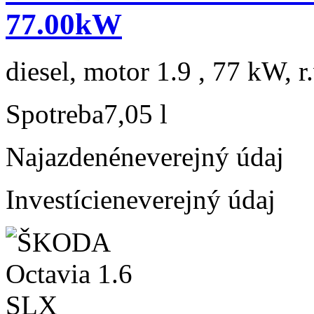
77.00kW
diesel, motor 1.9 , 77 kW, r
Spotreba
7,05 l
Najazdené
neverejný údaj
Investície
neverejný údaj