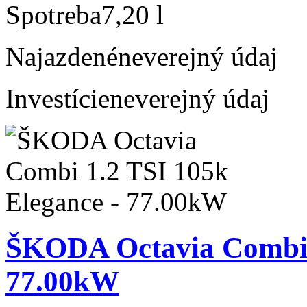
Spotreba
7,20 l
Najazdené
neverejný údaj
Investície
neverejný údaj
ŠKODA Octavia Combi 1
77.00kW