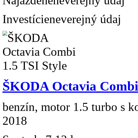
Najazdené
neverejný údaj
Investície
neverejný údaj
ŠKODA Octavia Combi 1
benzín, motor 1.5 turbo s k
2018