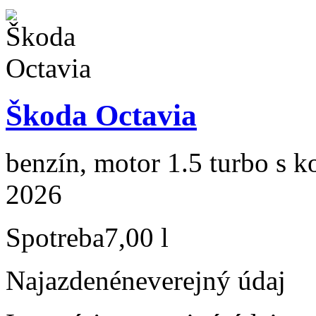
Škoda Octavia
benzín, motor 1.5 turbo s k
2026
Spotreba
7,00 l
Najazdené
neverejný údaj