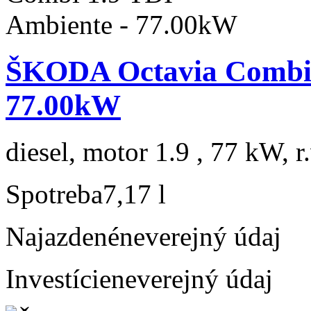
ŠKODA Octavia Combi 
77.00kW
diesel, motor 1.9 , 77 kW, r
Spotreba
7,17 l
Najazdené
neverejný údaj
Investície
neverejný údaj