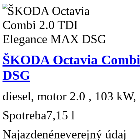
ŠKODA Octavia Combi
DSG
diesel, motor 2.0 , 103 kW, 
Spotreba
7,15 l
Najazdené
neverejný údaj