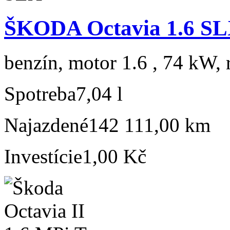
ŠKODA Octavia 1.6 S
benzín, motor 1.6 , 74 kW, 
Spotreba
7,04 l
Najazdené
142 111,00 km
Investície
1,00 Kč