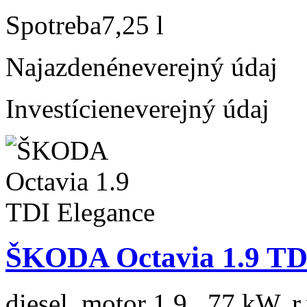
Spotreba
7,25 l
Najazdené
neverejný údaj
Investície
neverejný údaj
ŠKODA Octavia 1.9 TD
diesel, motor 1.9 , 77 kW, r